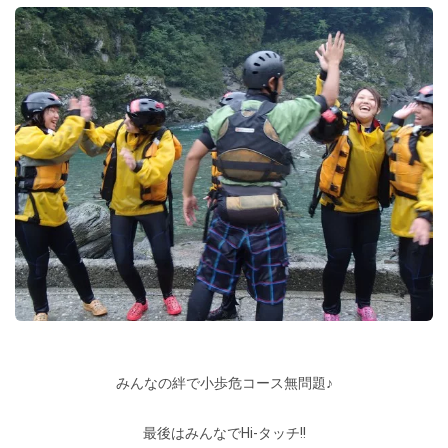
みんなの絆で小歩危コース無問題♪
最後はみんなでHi-タッチ!!