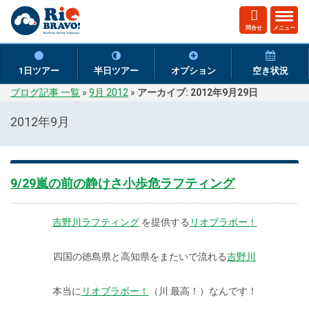
ト
問合せ
メニュー
グ
ル
ナ
1日ツアー
半日ツアー
オプション
空き状況
ビ
ブログ記事 一覧
»
9月 2012
»
アーカイブ: 2012年9月29日
ゲ
ー
2012年9月
シ
ョ
ン
9/29嵐の前の静けさ小歩危ラフティング
吉野川ラフティング
を提供する
リオブラボー！
四国の徳島県と高知県をまたいで流れる
吉野川
本当に
リオブラボー！
（川 最高！）なんです！