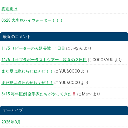
梅雨明け
0628 大歩危ハイウォーター！！！
最近のコメント
11/5 リピーターのみ延長戦 1日目
に
かなみ
より
11/6 リオブラボーラストツアー 泣きの２日目
に
COCO&YUU
より
まだ夏は終わらせねぇぜ！！
に
YUU&COCO
より
まだ夏は終わらせねぇぜ！！
に
YUU&COCO
より
6/15 毎年恒例 空手家たちがやってきた
に
Ma〜
より
アーカイブ
2026年8月