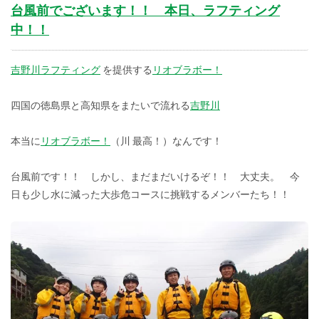
台風前でございます！！ 本日、ラフティング
中！！
吉野川ラフティング
を提供する
リオブラボー！
四国の徳島県と高知県をまたいで流れる
吉野川
本当に
リオブラボー！
（川 最高！）なんです！
台風前です！！ しかし、まだまだいけるぞ！！ 大丈夫。 今
日も少し水に減った大歩危コースに挑戦するメンバーたち！！