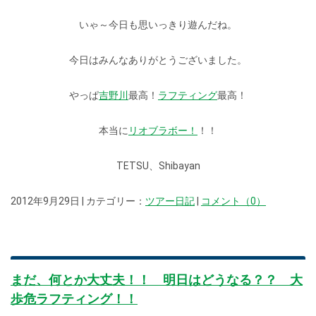
いゃ～今日も思いっきり遊んだね。
今日はみんなありがとうございました。
やっぱ
吉野川
最高！
ラフティング
最高！
本当に
リオブラボー！
！！
TETSU、Shibayan
2012年9月29日 | カテゴリー：
ツアー日記
|
コメント（0）
まだ、何とか大丈夫！！ 明日はどうなる？？ 大
歩危ラフティング！！