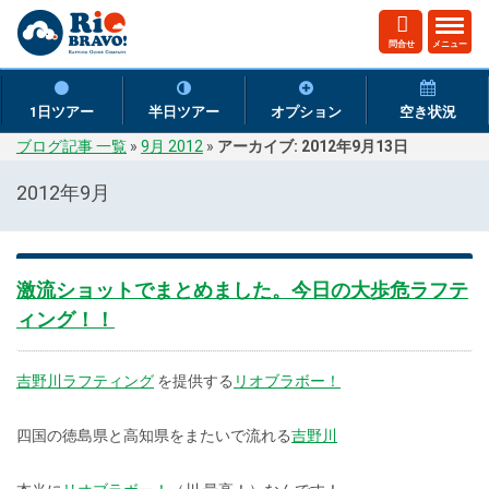
ト
問合せ
メニュー
グ
ル
ナ
1日ツアー
半日ツアー
オプション
空き状況
ビ
ブログ記事 一覧
»
9月 2012
»
アーカイブ: 2012年9月13日
ゲ
ー
2012年9月
シ
ョ
ン
激流ショットでまとめました。今日の大歩危ラフテ
ィング！！
吉野川ラフティング
を提供する
リオブラボー！
四国の徳島県と高知県をまたいで流れる
吉野川