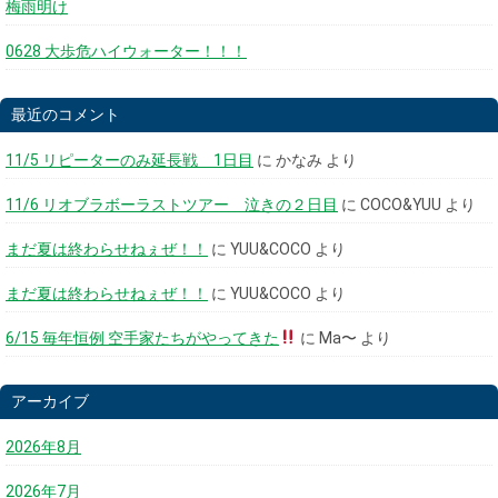
梅雨明け
0628 大歩危ハイウォーター！！！
最近のコメント
11/5 リピーターのみ延長戦 1日目
に
かなみ
より
11/6 リオブラボーラストツアー 泣きの２日目
に
COCO&YUU
より
まだ夏は終わらせねぇぜ！！
に
YUU&COCO
より
まだ夏は終わらせねぇぜ！！
に
YUU&COCO
より
6/15 毎年恒例 空手家たちがやってきた
に
Ma〜
より
アーカイブ
2026年8月
2026年7月