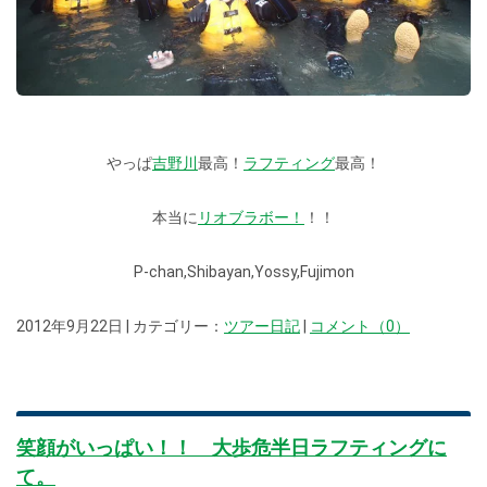
やっぱ
吉野川
最高！
ラフティング
最高！
本当に
リオブラボー！
！！
P-chan,Shibayan,Yossy,Fujimon
2012年9月22日 | カテゴリー：
ツアー日記
|
コメント（0）
笑顔がいっぱい！！ 大歩危半日ラフティングに
て。