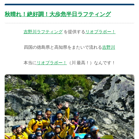
秋晴れ！絶好調！大歩危半日ラフティング
吉野川ラフティング
を提供する
リオブラボー！
四国の徳島県と高知県をまたいで流れる
吉野川
本当に
リオブラボー！
（川 最高！）なんです！