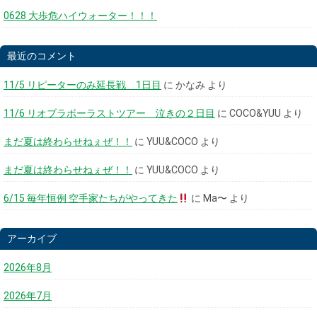
0628 大歩危ハイウォーター！！！
最近のコメント
11/5 リピーターのみ延長戦 1日目
に
かなみ
より
11/6 リオブラボーラストツアー 泣きの２日目
に
COCO&YUU
より
まだ夏は終わらせねぇぜ！！
に
YUU&COCO
より
まだ夏は終わらせねぇぜ！！
に
YUU&COCO
より
6/15 毎年恒例 空手家たちがやってきた
に
Ma〜
より
アーカイブ
2026年8月
2026年7月