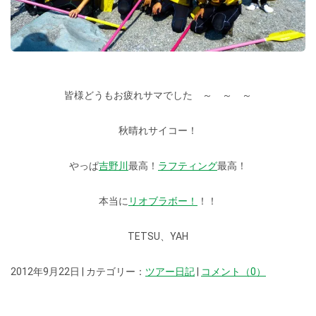
皆様どうもお疲れサマでした ～ ～ ～
秋晴れサイコー！
やっぱ
吉野川
最高！
ラフティング
最高！
本当に
リオブラボー！
！！
TETSU、YAH
2012年9月22日 | カテゴリー：
ツアー日記
|
コメント（0）