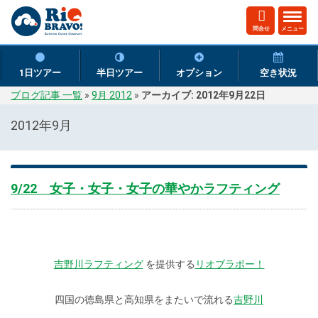
ト
問合せ
メニュー
グ
ル
ナ
1日ツアー
半日ツアー
オプション
空き状況
ビ
ブログ記事 一覧
»
9月 2012
»
アーカイブ: 2012年9月22日
ゲ
ー
2012年9月
シ
ョ
ン
9/22 女子・女子・女子の華やかラフティング
吉野川ラフティング
を提供する
リオブラボー！
四国の徳島県と高知県をまたいで流れる
吉野川