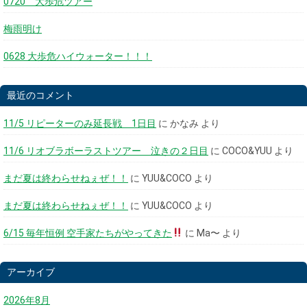
0720 大歩危ツアー
梅雨明け
0628 大歩危ハイウォーター！！！
最近のコメント
11/5 リピーターのみ延長戦 1日目
に
かなみ
より
11/6 リオブラボーラストツアー 泣きの２日目
に
COCO&YUU
より
まだ夏は終わらせねぇぜ！！
に
YUU&COCO
より
まだ夏は終わらせねぇぜ！！
に
YUU&COCO
より
6/15 毎年恒例 空手家たちがやってきた
に
Ma〜
より
アーカイブ
2026年8月