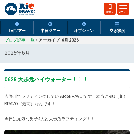
ト
問合せ
メニュー
グ
ル
ナ
1日ツアー
半日ツアー
オプション
空き状況
ビ
ブログ記事 一覧
»
アーカイブ: 6月 2026
ゲ
ー
2026年6月
シ
ョ
ン
0628 大歩危ハイウォーター！！！
吉野川でラフティングしているRioBRAVO!です！本当にRIO（川）
BRAVO（最高）なんです！
今日は元気な男子4人と大歩危ラフティング！！！