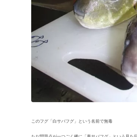
このフグ「白サバフグ」という名前で無毒
ただ問題点が一つごく稀に「毒サバフグ」という見た