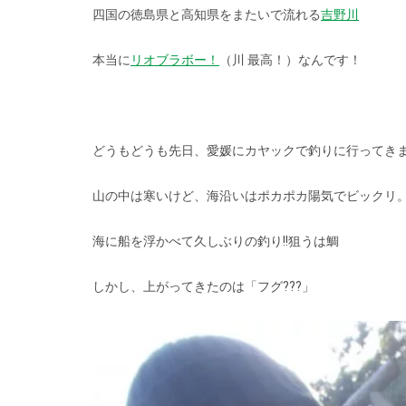
四国の徳島県と高知県をまたいで流れる
吉野川
本当に
リオブラボー！
（川 最高！）なんです！
どうもどうも先日、愛媛にカヤックで釣りに行ってき
山の中は寒いけど、海沿いはポカポカ陽気でビックリ
海に船を浮かべて久しぶりの釣り!!狙うは鯛
しかし、上がってきたのは「フグ???」