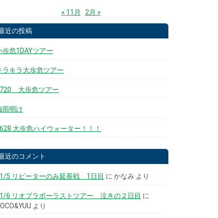
« 11月
2月 »
最近の投稿
小歩危1DAYツアー
キラキラ大歩危ツアー
0720 大歩危ツアー
梅雨明け
0628 大歩危ハイウォーター！！！
最近のコメント
11/5 リピーターのみ延長戦 1日目
に
かなみ
より
11/6 リオブラボーラストツアー 泣きの２日目
に
COCO&YUU
より