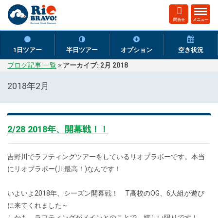
ト
問合せ
メニュー
グ
ル
ナ
1日ツアー
半日ツアー
オプション
空き状況
ビ
ブログ記事 一覧
»
アーカイブ: 2月 2018
ゲ
ー
2018年2月
シ
ョ
ン
2/28 2018年、開幕戦！！
吉野川でラフティングツアーをしているリオブラボーです。本当
にリオブラボー(川最高！)なんです！
いよいよ2018年、シーズン開幕戦！ T高校のOG、6人組が遊び
に来てくれました～
しかも、ラフティングがメインとのことで、嬉しい限りです！