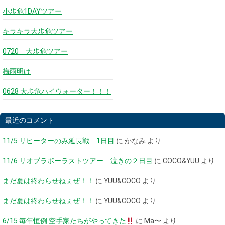
小歩危1DAYツアー
キラキラ大歩危ツアー
0720 大歩危ツアー
梅雨明け
0628 大歩危ハイウォーター！！！
最近のコメント
11/5 リピーターのみ延長戦 1日目
に
かなみ
より
11/6 リオブラボーラストツアー 泣きの２日目
に
COCO&YUU
より
まだ夏は終わらせねぇぜ！！
に
YUU&COCO
より
まだ夏は終わらせねぇぜ！！
に
YUU&COCO
より
6/15 毎年恒例 空手家たちがやってきた
に
Ma〜
より