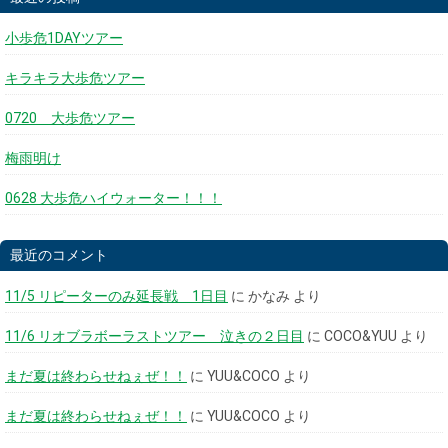
小歩危1DAYツアー
キラキラ大歩危ツアー
0720 大歩危ツアー
梅雨明け
0628 大歩危ハイウォーター！！！
最近のコメント
11/5 リピーターのみ延長戦 1日目
に
かなみ
より
11/6 リオブラボーラストツアー 泣きの２日目
に
COCO&YUU
より
まだ夏は終わらせねぇぜ！！
に
YUU&COCO
より
まだ夏は終わらせねぇぜ！！
に
YUU&COCO
より