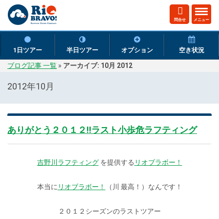
ト
問合せ
メニュー
グ
ル
ナ
1日ツアー
半日ツアー
オプション
空き状況
ビ
ブログ記事 一覧
»
アーカイブ: 10月 2012
ゲ
ー
2012年10月
シ
ョ
ン
ありがとう２０１２!!ラスト小歩危ラフティング
吉野川ラフティング
を提供する
リオブラボー！
本当に
リオブラボー！
（川 最高！）なんです！
２０１２シーズンのラストツアー