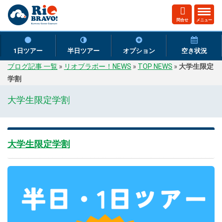
ト
問合せ
メニュー
グ
ル
ナ
1日ツアー
半日ツアー
オプション
空き状況
ビ
ブログ記事 一覧
»
リオブラボー！NEWS
»
TOP NEWS
»
大学生限定
ゲ
学割
ー
シ
大学生限定学割
ョ
ン
大学生限定学割