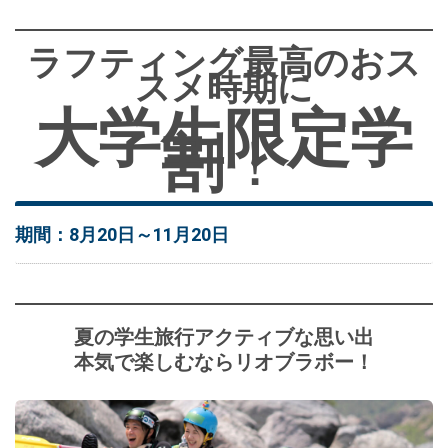
ラフティング最高のおス
スメ時期に
大学生限定
学
割
！
期間：8月20日～11月20日
夏の学生旅行アクティブな思い出
本気で楽しむならリオブラボー！