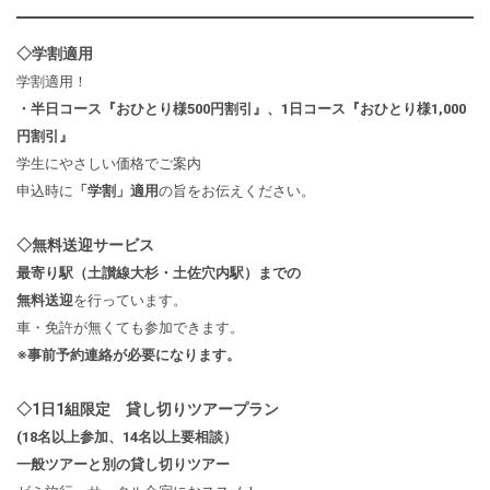
◇学割適用
学割適用！
・半日コース『おひとり様500円割引』、1日コース『おひとり様1,000
円割引』
学生にやさしい価格でご案内
申込時に
「学割」適用
の旨をお伝えください。
◇無料送迎サービス
最寄り駅（土讃線大杉・土佐穴内駅）までの
無料送迎
を行っています。
車・免許が無くても参加できます。
※事前予約連絡が必要になります。
◇1日1組限定 貸し切りツアープラン
(18名以上参加、14名以上要相談）
一般ツアーと別の貸し切りツアー