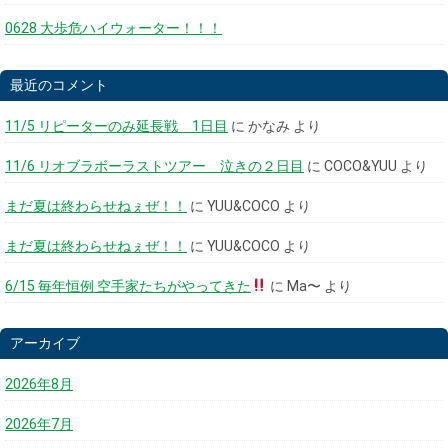
0628 大歩危ハイウォーター！！！
最近のコメント
11/5 リピーターのみ延長戦 1日目
に
かなみ
より
11/6 リオブラボーラストツアー 泣きの２日目
に
COCO&YUU
より
まだ夏は終わらせねぇぜ！！
に
YUU&COCO
より
まだ夏は終わらせねぇぜ！！
に
YUU&COCO
より
6/15 毎年恒例 空手家たちがやってきた
に
Ma〜
より
アーカイブ
2026年8月
2026年7月