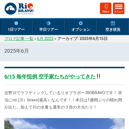
ト
問合せ
メニュー
グ
ル
ナ
1日ツアー
半日ツアー
オプション
空き状況
ビ
ブログ記事 一覧
»
6月 2025
»
アーカイブ: 2025年6月15日
ゲ
ー
2025年6月
シ
ョ
ン
6/15 毎年恒例 空手家たちがやってきた
吉野川でラフティングしているリオブラボー RIOBRAVOです！ 本
当にrio (川）bravo(最高）なんです！！本日は1週間ぶりの晴れ間
が出た。加えて川の水量も通常の３倍の大当たり！