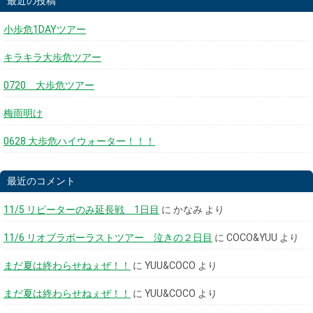
最近の投稿
小歩危1DAYツアー
キラキラ大歩危ツアー
0720 大歩危ツアー
梅雨明け
0628 大歩危ハイウォーター！！！
最近のコメント
11/5 リピーターのみ延長戦 1日目
に
かなみ
より
11/6 リオブラボーラストツアー 泣きの２日目
に
COCO&YUU
より
まだ夏は終わらせねぇぜ！！
に
YUU&COCO
より
まだ夏は終わらせねぇぜ！！
に
YUU&COCO
より