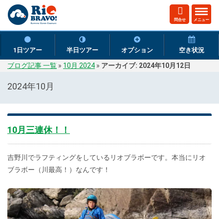
ト
問合せ
メニュー
グ
ル
ナ
1日ツアー
半日ツアー
オプション
空き状況
ビ
ブログ記事 一覧
»
10月 2024
»
アーカイブ: 2024年10月12日
ゲ
ー
2024年10月
シ
ョ
ン
10月三連休！！
吉野川でラフティングをしているリオブラボーです。本当にリオ
ブラボー（川最高！）なんです！