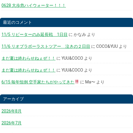
0628 大歩危ハイウォーター！！！
最近のコメント
11/5 リピーターのみ延長戦 1日目
に
かなみ
より
11/6 リオブラボーラストツアー 泣きの２日目
に
COCO&YUU
より
まだ夏は終わらせねぇぜ！！
に
YUU&COCO
より
まだ夏は終わらせねぇぜ！！
に
YUU&COCO
より
6/15 毎年恒例 空手家たちがやってきた
に
Ma〜
より
アーカイブ
2026年8月
2026年7月