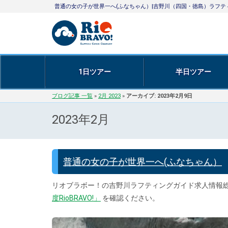
普通の女の子が世界一へ(ふなちゃん）|吉野川（四国・徳島）ラフ
1日ツアー
半日ツアー
ブログ記事 一覧
»
2月 2023
»
アーカイブ: 2023年2月9日
2023年2月
普通の女の子が世界一へ(ふなちゃん）
リオブラボー！の吉野川ラフティングガイド求人情報
度RioBRAVO!」
を確認ください。