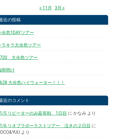
« 11月
3月 »
最近の投稿
小歩危1DAYツアー
キラキラ大歩危ツアー
0720 大歩危ツアー
梅雨明け
0628 大歩危ハイウォーター！！！
最近のコメント
11/5 リピーターのみ延長戦 1日目
に
かなみ
より
11/6 リオブラボーラストツアー 泣きの２日目
に
COCO&YUU
より