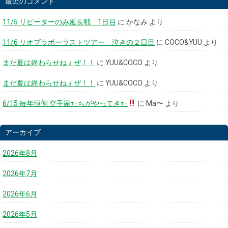
最近のコメント
11/5 リピーターのみ延長戦 1日目
に
かなみ
より
11/6 リオブラボーラストツアー 泣きの２日目
に
COCO&YUU
より
まだ夏は終わらせねぇぜ！！
に
YUU&COCO
より
まだ夏は終わらせねぇぜ！！
に
YUU&COCO
より
6/15 毎年恒例 空手家たちがやってきた
に
Ma〜
より
アーカイブ
2026年8月
2026年7月
2026年6月
2026年5月