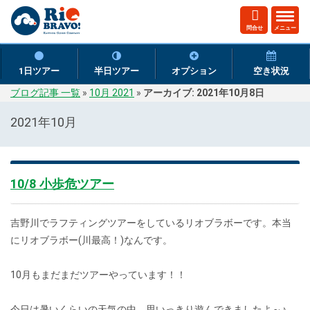
ト
問合せ
メニュー
グ
ル
ナ
1日ツアー
半日ツアー
オプション
空き状況
ビ
ブログ記事 一覧
»
10月 2021
»
アーカイブ: 2021年10月8日
ゲ
ー
2021年10月
シ
ョ
ン
10/8 小歩危ツアー
吉野川でラフティングツアーをしているリオブラボーです。本当
にリオブラボー(川最高！)なんです。
10月もまだまだツアーやっています！！
今日は暑いくらいの天気の中、思いっきり遊んできましたよ～♪