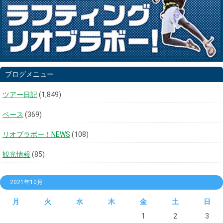
ブログメニュー
ツアー日記
(1,849)
ベース
(369)
リオブラボー！NEWS
(108)
観光情報
(85)
2021年10月
月
火
水
木
金
土
日
1
2
3