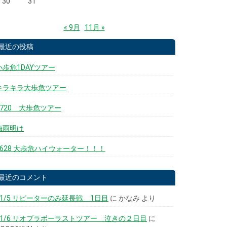
30
31
« 9月
11月 »
最近の投稿
小歩危1DAYツアー
キラキラ大歩危ツアー
0720 大歩危ツアー
梅雨明け
0628 大歩危ハイウォーター！！！
最近のコメント
11/5 リピーターのみ延長戦 1日目
に
かなみ
より
11/6 リオブラボーラストツアー 泣きの２日目
に