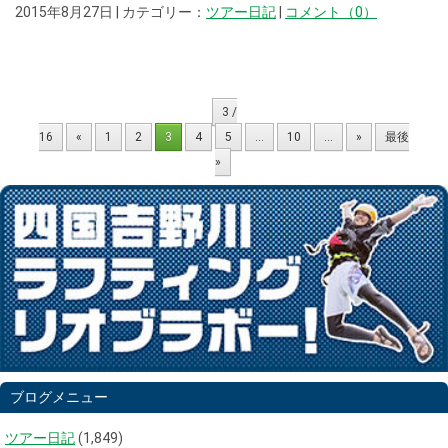
2015年8月27日 | カテゴリー：
ツアー日記
|
コメント（0）
3 /
16
«
1
2
3
4
5
...
10
...
»
最後
»
ブログメニュー
ツアー日記
(1,849)