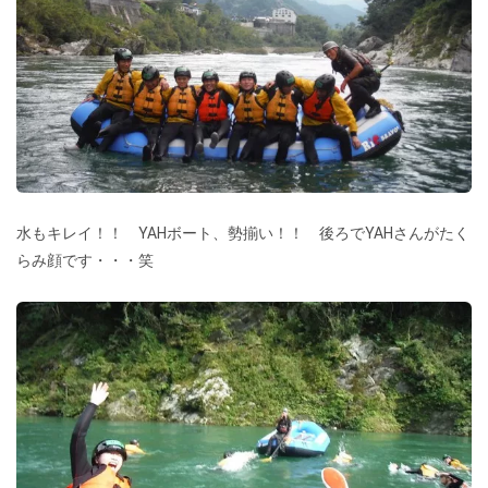
水もキレイ！！ YAHボート、勢揃い！！ 後ろでYAHさんがたく
らみ顔です・・・笑