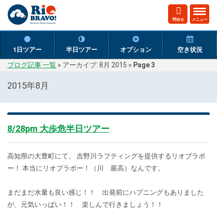
ト
問合せ
メニュー
グ
ル
ナ
1日ツアー
半日ツアー
オプション
空き状況
ビ
ブログ記事 一覧
»
アーカイブ: 8月 2015
»
Page 3
ゲ
ー
2015年8月
シ
ョ
ン
8/28pm 大歩危半日ツアー
高知県の大豊町にて、 吉野川ラフティングを提供するリオブラボ
ー！ 本当にリオブラボー！（川 最高）なんです。
まだまだ水量も良い感じ！！ 出発前にハプニングもありました
が、元気いっぱい！！ 楽しんで行きましょう！！