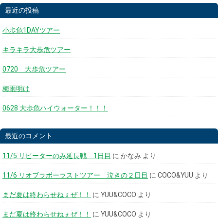
最近の投稿
小歩危1DAYツアー
キラキラ大歩危ツアー
0720 大歩危ツアー
梅雨明け
0628 大歩危ハイウォーター！！！
最近のコメント
11/5 リピーターのみ延長戦 1日目
に
かなみ
より
11/6 リオブラボーラストツアー 泣きの２日目
に
COCO&YUU
より
まだ夏は終わらせねぇぜ！！
に
YUU&COCO
より
まだ夏は終わらせねぇぜ！！
に
YUU&COCO
より