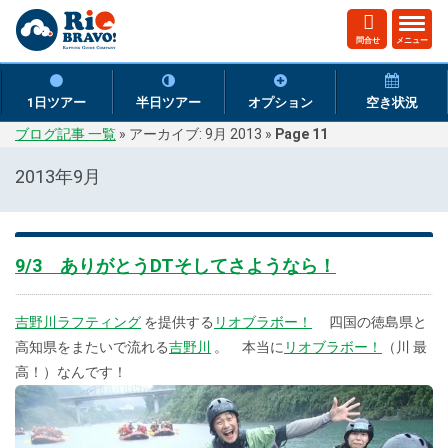
ト
問合せ
メニュー
グ
ル
ナ
1日ツアー
半日ツアー
オプション
空き状況
ビ
ブログ記事 一覧
»
アーカイブ: 9月 2013
»
Page 11
ゲ
ー
2013年9月
シ
ョ
ン
9/3 ありがとうDTそしてさようなら！
吉野川ラフティング
を提供する
リオブラボー！
四国の徳島県と
高知県をまたいで流れる
吉野川
。 本当に
リオブラボー！
（川 最
高！）なんです！