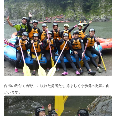
台風の近付く吉野川に現れた勇者たち 勇ましく小歩危の激流に向
かいます。