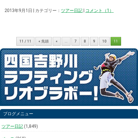
2013年9月1日 | カテゴリー：
ツアー日記
|
コメント（1）
11 / 11
« 先頭
«
...
7
8
9
10
11
ブログメニュー
ツアー日記
(1,849)