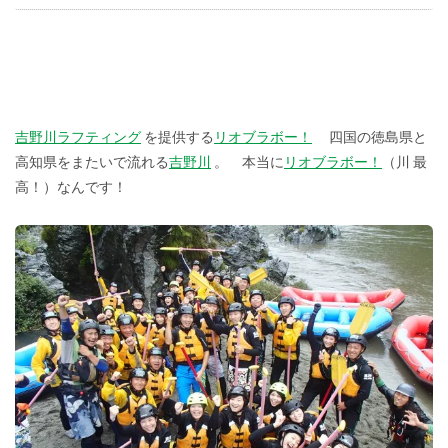
吉野川ラフティング
を提供する
リオブラボー！
四国の徳島県と
高知県をまたいで流れる
吉野川
。 本当に
リオブラボー！
（川 最
高！）なんです！