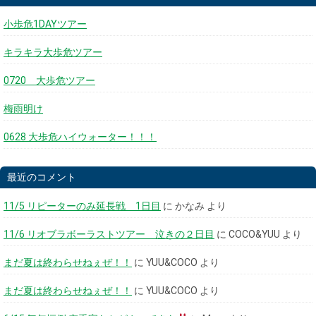
小歩危1DAYツアー
キラキラ大歩危ツアー
0720 大歩危ツアー
梅雨明け
0628 大歩危ハイウォーター！！！
最近のコメント
11/5 リピーターのみ延長戦 1日目
に
かなみ
より
11/6 リオブラボーラストツアー 泣きの２日目
に
COCO&YUU
より
まだ夏は終わらせねぇぜ！！
に
YUU&COCO
より
まだ夏は終わらせねぇぜ！！
に
YUU&COCO
より