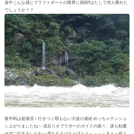
途中こんな感じでラフトボートの限界に挑戦!!はたして何人乗れた
でしょうか？？
後半戦は超激流！行きつく暇もない大波の連続 めっちゃテンショ
ン上がりましたね～ 流石リオブラボーのガイドの面々、誰も転覆
せずに行きましたね～ 落ちた人はちらほらと・・・・まぁ～何よ