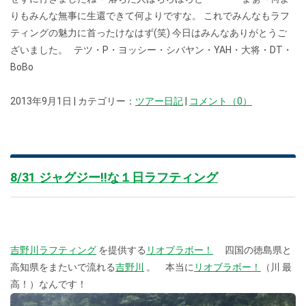
りもみんな無事に生還できて何よりですな。 これでみんなもラフ
ティングの魅力に首ったけなはず(笑) 今日はみんなありがとうご
ざいました。 テツ・P・ヨッシー・シバヤン・YAH・大将・DT・
BoBo
2013年9月1日 | カテゴリー：
ツアー日記
|
コメント（0）
8/31 ジャグジー!!な１日ラフティング
吉野川ラフティング
を提供する
リオブラボー！
四国の徳島県と
高知県をまたいで流れる
吉野川
。 本当に
リオブラボー！
（川 最
高！）なんです！