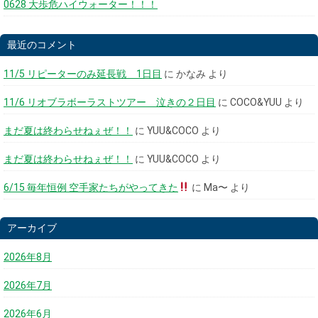
0628 大歩危ハイウォーター！！！
最近のコメント
11/5 リピーターのみ延長戦 1日目
に
かなみ
より
11/6 リオブラボーラストツアー 泣きの２日目
に
COCO&YUU
より
まだ夏は終わらせねぇぜ！！
に
YUU&COCO
より
まだ夏は終わらせねぇぜ！！
に
YUU&COCO
より
6/15 毎年恒例 空手家たちがやってきた
に
Ma〜
より
アーカイブ
2026年8月
2026年7月
2026年6月