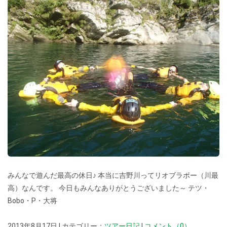
みんなで遊んだ最高の休日♪ 本当に吉野川ってリオブラボー（川最
高）なんです。 今日もみんなありがとうございました～ テツ・
Bobo・P・大将
2013年8月17日 | カテゴリー：
ツアー日記
|
コメント（0）