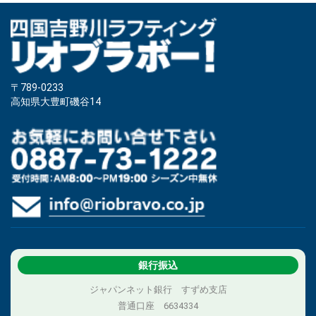
〒789-0233
高知県大豊町磯谷14
銀行振込
ジャパンネット銀行 すずめ支店
普通口座 6634334