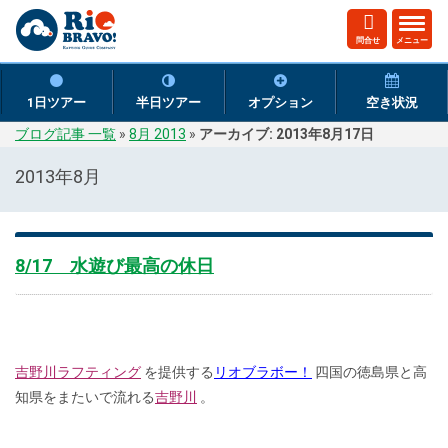
ト
問合せ
メニュー
グ
ル
ナ
1日ツアー
半日ツアー
オプション
空き状況
ビ
ブログ記事 一覧
»
8月 2013
»
アーカイブ: 2013年8月17日
ゲ
ー
2013年8月
シ
ョ
ン
8/17 水遊び最高の休日
吉野川ラフティング
を提供する
リオブラボー！
四国の徳島県と高
知県をまたいで流れる
吉野川
。