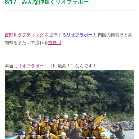
8/17 みんな仲良くリオブラボー
吉野川ラフティング
を提供する
リオブラボー！
四国の徳島県と高
知県をまたいで流れる
吉野川
。
本当に
リオブラボー！
（川 最高！）なんです！