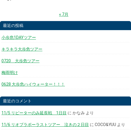
« 7月
最近の投稿
小歩危1DAYツアー
キラキラ大歩危ツアー
0720 大歩危ツアー
梅雨明け
0628 大歩危ハイウォーター！！！
最近のコメント
11/5 リピーターのみ延長戦 1日目
に
かなみ
より
11/6 リオブラボーラストツアー 泣きの２日目
に
COCO&YUU
より