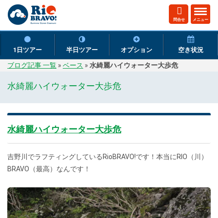
ト
問合せ
メニュー
グ
ル
ナ
1日ツアー
半日ツアー
オプション
空き状況
ビ
ブログ記事 一覧
»
ベース
»
水綺麗ハイウォーター大歩危
ゲ
ー
水綺麗ハイウォーター大歩危
シ
ョ
ン
水綺麗ハイウォーター大歩危
吉野川でラフティングしているRioBRAVO!です！本当にRIO（川）
BRAVO（最高）なんです！