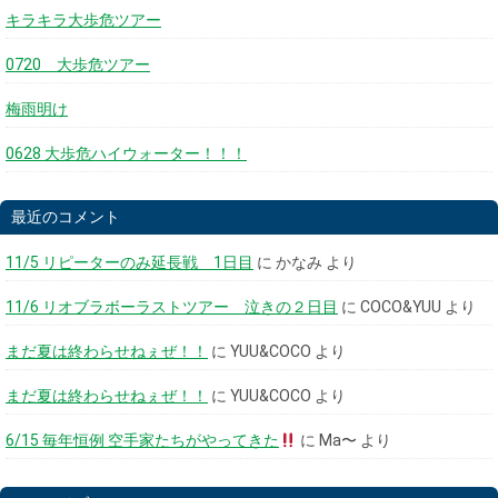
キラキラ大歩危ツアー
0720 大歩危ツアー
梅雨明け
0628 大歩危ハイウォーター！！！
最近のコメント
11/5 リピーターのみ延長戦 1日目
に
かなみ
より
11/6 リオブラボーラストツアー 泣きの２日目
に
COCO&YUU
より
まだ夏は終わらせねぇぜ！！
に
YUU&COCO
より
まだ夏は終わらせねぇぜ！！
に
YUU&COCO
より
6/15 毎年恒例 空手家たちがやってきた
に
Ma〜
より