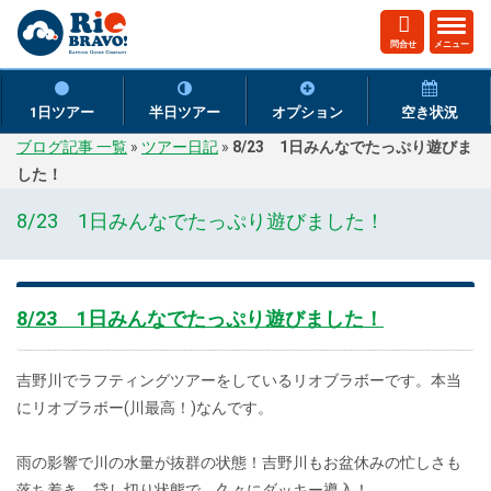
ト
問合せ
メニュー
グ
ル
ナ
1日ツアー
半日ツアー
オプション
空き状況
ビ
ブログ記事 一覧
»
ツアー日記
»
8/23 1日みんなでたっぷり遊びま
ゲ
した！
ー
シ
8/23 1日みんなでたっぷり遊びました！
ョ
ン
8/23 1日みんなでたっぷり遊びました！
吉野川でラフティングツアーをしているリオブラボーです。本当
にリオブラボー(川最高！)なんです。
雨の影響で川の水量が抜群の状態！吉野川もお盆休みの忙しさも
落ち着き、貸し切り状態で、久々にダッキー導入！