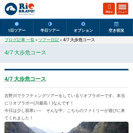
ト
問合せ
メニュー
グ
ル
ナ
1日ツアー
半日ツアー
オプション
空き状況
ビ
ブログ記事 一覧
»
ツアー日記
»
4/7 大歩危コース
ゲ
ー
4/7 大歩危コース
シ
ョ
ン
4/7 大歩危コース
吉野川でラフティングツアーをしているリオブラボーです。本当
にリオブラボー(川最高！)なんです！
今日は少し肌寒い～ そんな中、こちらのファミリーが遊びに来
てくれました！