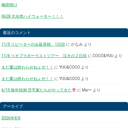
梅雨明け
0628 大歩危ハイウォーター！！！
最近のコメント
11/5 リピーターのみ延長戦 1日目
に
かなみ
より
11/6 リオブラボーラストツアー 泣きの２日目
に
COCO&YUU
より
まだ夏は終わらせねぇぜ！！
に
YUU&COCO
より
まだ夏は終わらせねぇぜ！！
に
YUU&COCO
より
6/15 毎年恒例 空手家たちがやってきた
に
Ma〜
より
アーカイブ
2026年8月